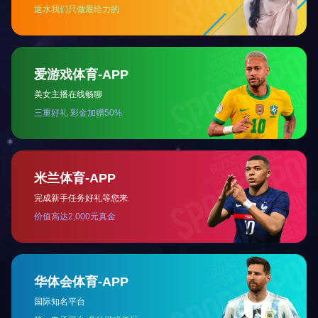
浅析振动盘工作原理
振动盘厂家告诉你振动盘振动乏力或过慢的原因
福州道同带你认识什么是振动盘
揭秘振动盘底座如何鉴别好坏
相关产品
振动盘耐磨涂层
侧拉直线送料器
医用振动盘
灯丝振动盘