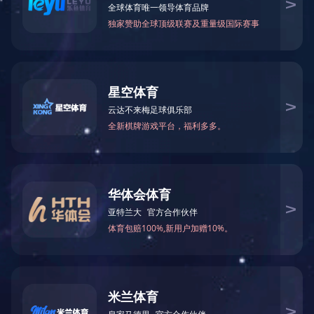
控制器展示
行业用途展示
新闻资讯
公司动态
振动盘知识
关于我们
联系我们
产品导航
视觉检测设备
电子五金/塑料类精密振动盘
食品/医药/小商品类振动盘
振动盘辅助设备展示
涂层举例
振动盘展示
振动底座展示