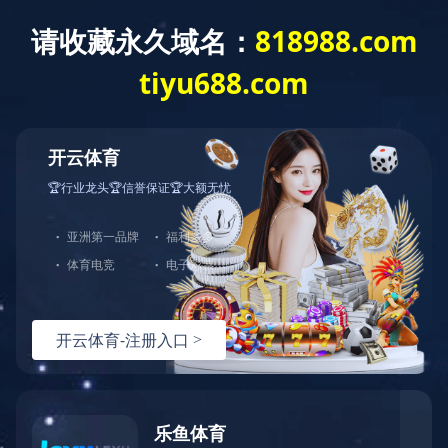
开云·体育
开云·体育-开云(中国)一站式服务官方网站_开云体育官
方网站
视觉检测设备
振动盘
电子五金/塑料类精密振动
盘
食品/医药/小商品类振动
盘
振动顶盘展示
振动盘辅助设备展示
涂层举例
非标自动化产品
振动盘展示
振动底座展示